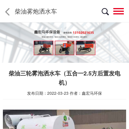
柴油雾炮洒水车
菜
柴油三轮雾泡洒水车（五合一2.5方后置发电
机）
发布日期：2022-03-23
作者：鑫宏马环保