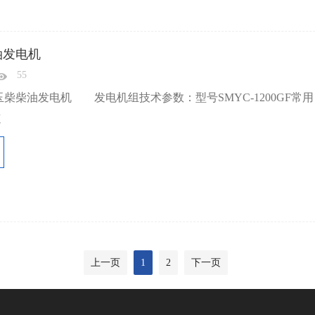
柴油发电机
55
柴柴油发电机 发电机组技术参数：型号SMYC-1200GF常用 备
速
上一页
1
2
下一页