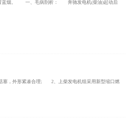
冒蓝烟。 一、毛病剖析： 奔驰发电机(柴油)起动后
活塞，外形紧凑合理; 2、上柴发电机组采用新型缩口燃