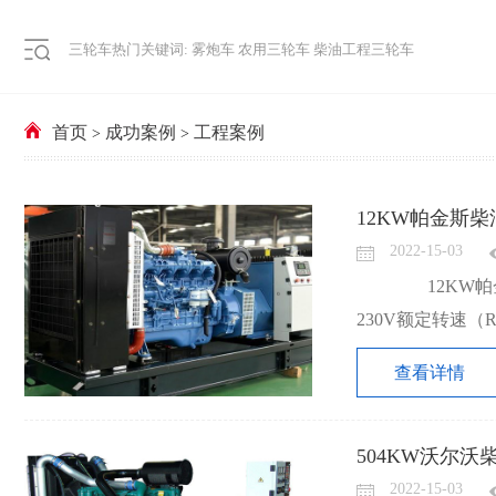
三轮车热门关键词:
雾炮车
农用三轮车
柴油工程三轮车
首页
成功案例
工程案例
>
>
12KW帕金斯
2022-15-03
12KW帕金
230V额定转速（
查看详情
504KW沃尔沃
2022-15-03